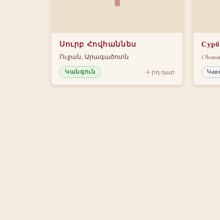
Սուրբ Հովհաննես
Сурб
Ուջան, Արագածոտն
Ohанав
4-րդ դար
Կանգուն
Կан