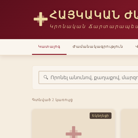
ՀԱՅԿԱԿԱՆ Ժ
Կրոնական Ճարտարապետ
Կատալոգ
Ժամանակագրություն
Գտնված
2
կառույց
Եկեղեցի