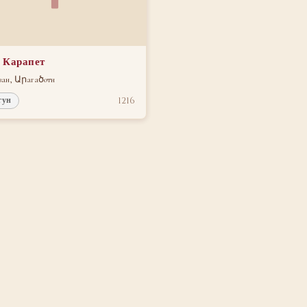
 Карапет
ан, Արагаծoтн
1216
гун