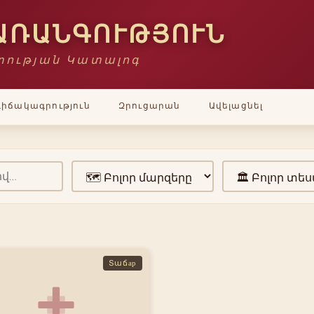
ԱՌԱՆԳՈՒԹՅՈՒՆ
ության Կատալոգ
Վիճակագրություն
Զրուցարան
Ավելացնել
Տաճар